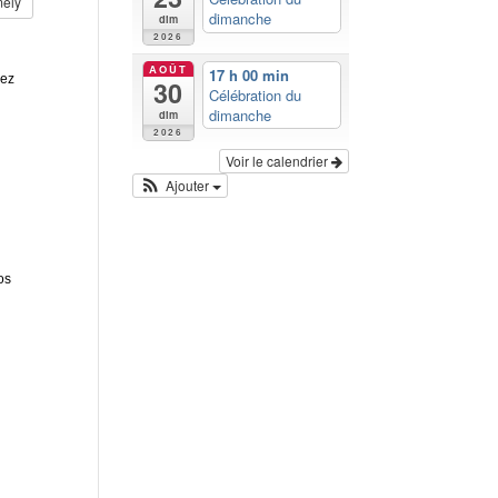
mely
dimanche
dim
2026
AOÛT
17 h 00 min
rez
30
Célébration du
dimanche
dim
2026
Voir le calendrier
Ajouter
os