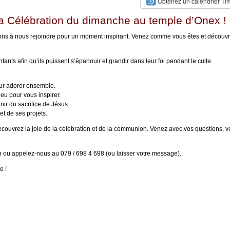
Obtenez un calendrier Ti
la Célébration du dimanche au temple d’Onex !
tons à nous rejoindre pour un moment inspirant. Venez comme vous êtes et découv
ts afin qu’ils puissent s’épanouir et grandir dans leur foi pendant le culte.
our adorer ensemble.
eu pour vous inspirer.
r du sacrifice de Jésus.
t de ses projets.
uvrez la joie de la célébration et de la communion. Venez avec vos questions, v
ch ou appelez-nous au 079 / 698 4 698 (ou laisser votre message).
e !