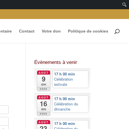
ontaire
Contact
Votre don
Politique de cookies
Évènements à venir
AOÛT
17 h 00 min
9
Célébration
estivale
dim
2026
AOÛT
17 h 00 min
16
Célébration du
dimanche
dim
2026
AOÛT
17 h 00 min
23
Célébration du