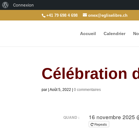
À
Connexion
propos
+41 79 698 4 698
onex@egliselibre.ch
de
Accueil
Calendrier
No
WordPress
Célébration
par
|
Août 5, 2022
|
0 commentaires
16 novembre 2025 @
QUAND :
Repeats