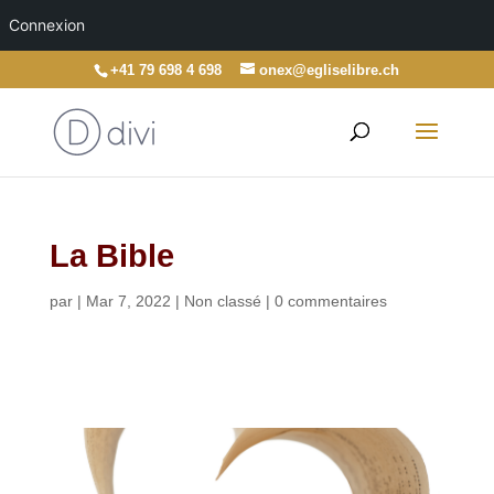
Connexion
+41 79 698 4 698
onex@egliselibre.ch
La Bible
par
|
Mar 7, 2022
|
Non classé
|
0 commentaires