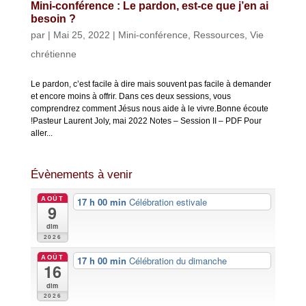
Mini-conférence : Le pardon, est-ce que j’en ai
besoin ?
par
|
Mai 25, 2022
|
Mini-conférence
,
Ressources
,
Vie
chrétienne
Le pardon, c’est facile à dire mais souvent pas facile à demander
et encore moins à offrir. Dans ces deux sessions, vous
comprendrez comment Jésus nous aide à le vivre.Bonne écoute
!Pasteur Laurent Joly, mai 2022 Notes – Session II – PDF Pour
aller...
Évènements à venir
AOÛT
17 h 00 min
Célébration estivale
9
dim
2026
AOÛT
17 h 00 min
Célébration du dimanche
16
dim
2026