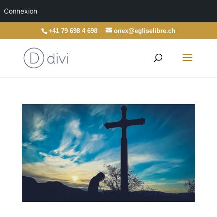
Connexion
+41 79 698 4 698
onex@egliselibre.ch