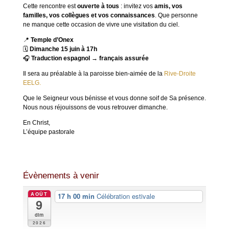
Cette rencontre est
ouverte à tous
: invitez vos
amis, vos
familles, vos collègues et vos connaissances
. Que personne
ne manque cette occasion de vivre une visitation du ciel.
📍
Temple d’Onex
🗓
Dimanche 15 juin à 17h
🎧
Traduction espagnol → français assurée
Il sera au préalable à la paroisse bien-aimée de la
Rive-Droite
EELG.
Que le Seigneur vous bénisse et vous donne soif de Sa présence.
Nous nous réjouissons de vous retrouver dimanche.
En Christ,
L’équipe pastorale
Évènements à venir
AOÛT
17 h 00 min
Célébration estivale
9
dim
2026