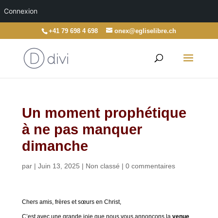
Connexion
+41 79 698 4 698
onex@egliselibre.ch
Un moment prophétique
à ne pas manquer
dimanche
par
|
Juin 13, 2025
|
Non classé
|
0 commentaires
Chers amis, frères et sœurs en Christ,
C’est avec une grande joie que nous vous annonçons la
venue